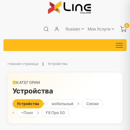
0
Russian
Мои Услуги
главная страница
Устройства
КАТЕГОРИИ
Устройства
Устройства
мобильный
Сяоми
~Поко
F8 Про 5G