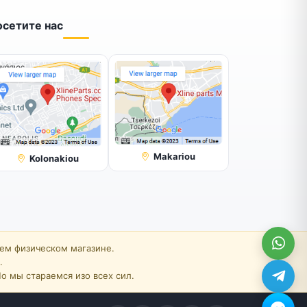
осетите нас
Makariou
Kolonakiou
шем физическом магазине.
.
о мы стараемся изо всех сил.