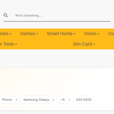
ries
Games
Smart Home
Vision
Co
 Tools
Sim Card
Phone
Samsung Galaxy
~A
A20 A205