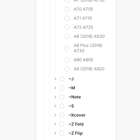
A7 (2018) A750
A70 A705
A71 A715
A72 A725
A8 (2018) A530
A8 Plus (2018)
A730
A80 A805
A9 (2018) A920
~J
~M
~Note
~S
~Xcover
~Z Fold
~Z Flip