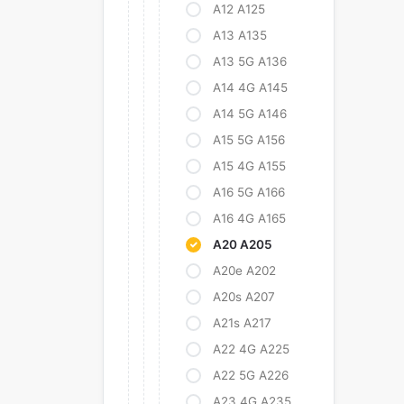
A12 A125
A13 A135
A13 5G A136
A14 4G A145
A14 5G A146
A15 5G A156
A15 4G A155
A16 5G A166
A16 4G A165
A20 A205
A20e A202
A20s A207
A21s A217
A22 4G A225
A22 5G A226
A23 4G A235