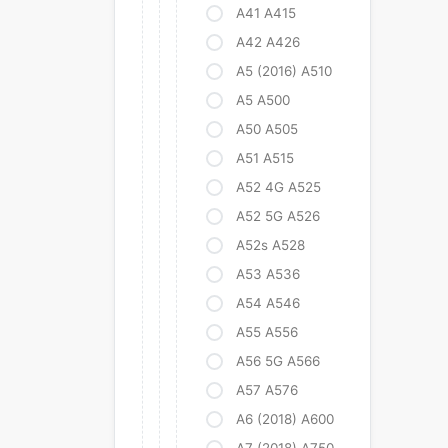
A41 A415
A42 A426
A5 (2016) A510
A5 A500
A50 A505
A51 A515
A52 4G A525
A52 5G A526
A52s A528
A53 A536
A54 A546
A55 A556
A56 5G A566
A57 A576
A6 (2018) A600