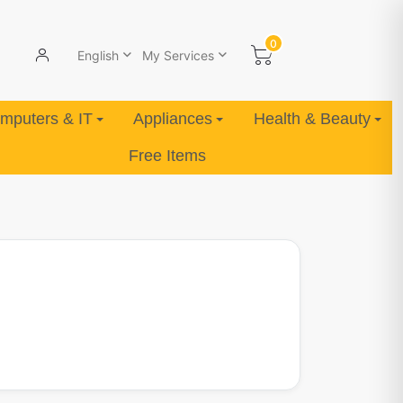
0
English
My Services
mputers & IT
Appliances
Health & Beauty
Free Items