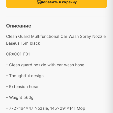
добавить в корзину
Описание
Clean Guard Multifunctional Car Wash Spray Nozzle
Baseus 15m black
CRXC01-F01
- Clean guard nozzle with car wash hose
- Thoughtful design
- Extension hose
- Weight 560g
- 772x164x47 Nozzle, 145x291x141 Mop