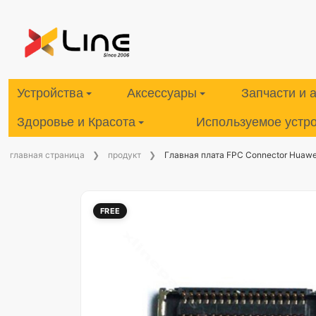
Устройства
Аксессуары
Запчасти и 
Здоровье и Красота
Используемое устр
главная страница
продукт
Главная плата FPC Connector Huawei
FREE