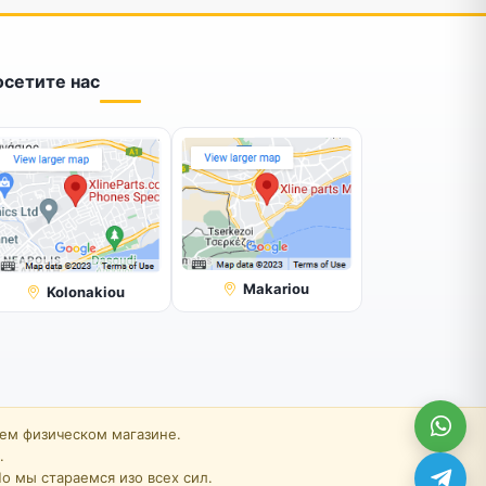
осетите нас
Makariou
Kolonakiou
шем физическом магазине.
.
о мы стараемся изо всех сил.