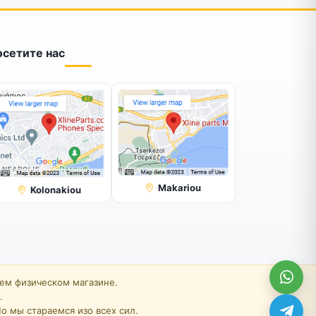
осетите нас
Makariou
Kolonakiou
шем физическом магазине.
.
о мы стараемся изо всех сил.