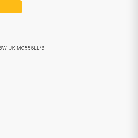
85W UK ‎MC556LL/B