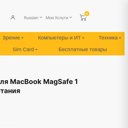
0
Russian
Мои Услуги
Зрение
Компьютеры и ИТ
Техника
Sim Card
Бесплатные товары
ля MacBook MagSafe 1
итания