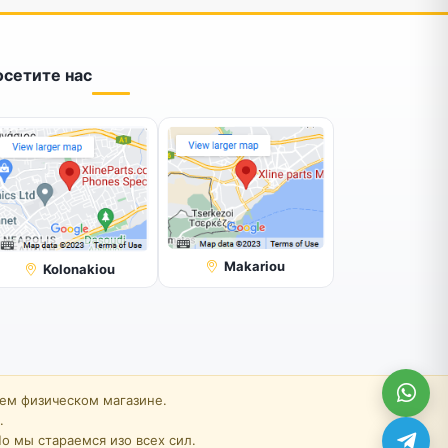
осетите нас
Makariou
Kolonakiou
шем физическом магазине.
.
о мы стараемся изо всех сил.