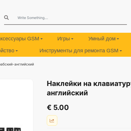
аксессуары GSM
Игры
Умный дом
ойство
Инструменты для ремонта GSM
рабский-английский
Наклейки на клавиатур
английский
€ 5.00