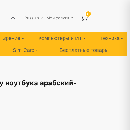
0
Russian
Мои Услуги
Зрение
Компьютеры и ИТ
Техника
Sim Card
Бесплатные товары
у ноутбука арабский-