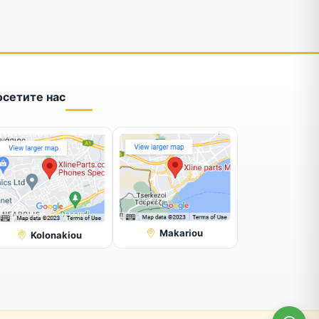
осетите нас
Makariou
Kolonakiou