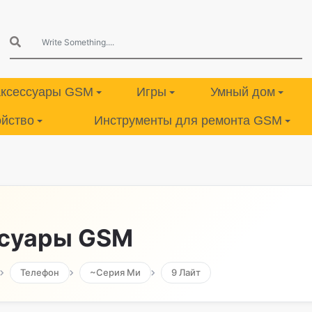
аксессуары GSM
Игры
Умный дом
ойство
Инструменты для ремонта GSM
ссуары GSM
Телефон
~Серия Ми
9 Лайт