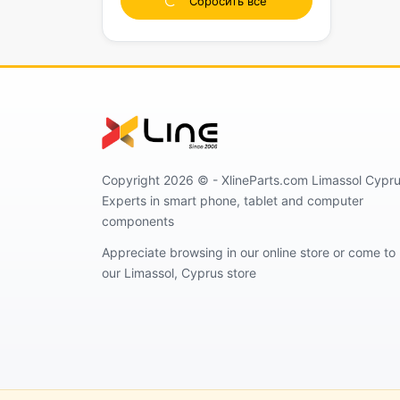
Сбросить все
Разъемы
IC (интегральная
схема)
Микрофоны
Клей
Стилус
Переднее стекло
экрана
Copyright 2026 ©️ - XlineParts.com Limassol Cypru
Батарея
Experts in smart phone, tablet and computer
Кнопка
components
«Домой»/Touch ID
Appreciate browsing in our online store or come to
our Limassol, Cyprus store