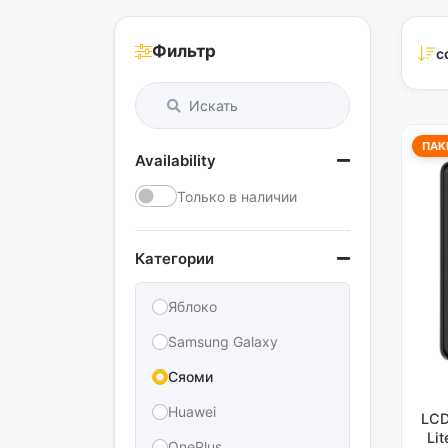
Фильтр
с
ПАК
Availability
Только в наличии
Категории
Яблоко
Samsung Galaxy
Сяоми
Huawei
LCD
Li
OnePlus