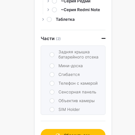
~Серия Редми
~Серия Redmi Note
Таблетка
Части
(2)
Задняя крышка
батарейного отсека
Мини-доска
Сгибается
Телефон с камерой
Сенсорная панель
Объектив камеры
SIM Holder
Зуммер и динамик
Катушка Чип NFC