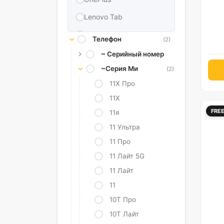
Lenovo Tab
LG
Телефон
(2)
Нокиа
~ Серийный номер
~Серия Ми
CAT
(2)
11X Про
Oppo
11X
TCL
FRE
11я
Настоящий я
11 Ультра
Google Пиксель
11 Про
11 Лайт 5G
Alcatel
11 Лайт
Sony
11
Честь
10Т Про
Universal
10Т Лайт