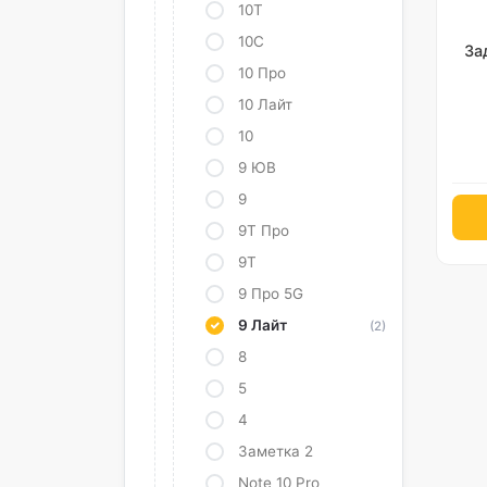
10Т
10С
За
10 Про
10 Лайт
10
9 ЮВ
9
9Т Про
9Т
9 Про 5G
9 Лайт
(2)
8
5
4
Заметка 2
Note 10 Pro