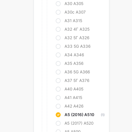
A30 A305
А30с А307
А31 А315
А32 4Г А325
А32 5Г А326
A33 5G A336
А34 А346
А35 А356
A36 5G A366
А37 5Г А376
А40 А405
A41 A415
А42 А426
А5 (2016) А510
(1)
А5 (2017) А520
А5 А500