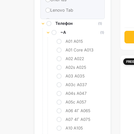
Lenovo Tab
LG
Телефон
(1)
Нокиа
~A
(1)
CAT
A01 A015
A01 Core A013
Oppo
А02 А022
FRE
TCL
A02s A025
Настоящий я
А03 А035
Google Пиксель
А03с А037
A04s A047
Alcatel
А05с А057
Sony
А06 4Г А065
Честь
А07 4Г А075
Universal
А10 А105