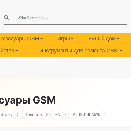
аксессуары GSM
Игры
Умный дом
ойство
Инструменты для ремонта GSM
ссуары GSM
Galaxy
Телефон
~A
А5 (2016) А510