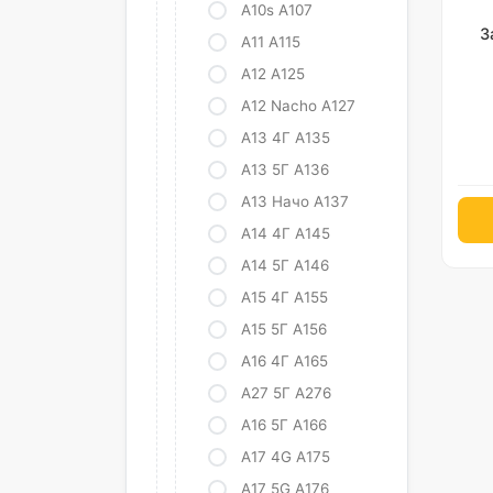
A10s A107
З
А11 А115
А12 А125
A12 Nacho A127
А13 4Г А135
А13 5Г А136
A13 Начо A137
А14 4Г А145
А14 5Г А146
А15 4Г А155
А15 5Г А156
А16 4Г А165
А27 5Г А276
А16 5Г А166
A17 4G A175
A17 5G A176