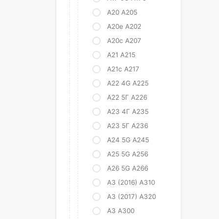
A20 A205
А20е А202
А20с А207
А21 А215
А21с А217
A22 4G A225
А22 5Г А226
А23 4Г А235
А23 5Г А236
A24 5G A245
A25 5G A256
A26 5G A266
А3 (2016) А310
A3 (2017) A320
A3 A300