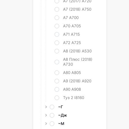
А7 (2017) А720
А7 (2018) А750
А7 А700
A70 A705
А71 А715
А72 А725
А8 (2018) А530
А8 Плюс (2018)
А730
А80 А805
А9 (2018) А920
А90 А908
Туз 2 I8160
~Г
~Дж
~М