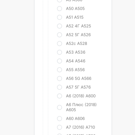
А50 А505
А51 А515
А52 4Г А525
А52 5Г А526
А52с А528
А53 А536
А54 А546
А55 А556
A56 5G A566
А57 5Г А576
A6 (2018) A600
А6 Плюс (2018)
А605
А60 А606
А7 (2016) А710