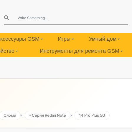
аксессуары GSM
Игры
Умный дом
ойство
Инструменты для ремонта GSM
Сяоми
~Серия Redmi Note
14 Pro Plus 5G