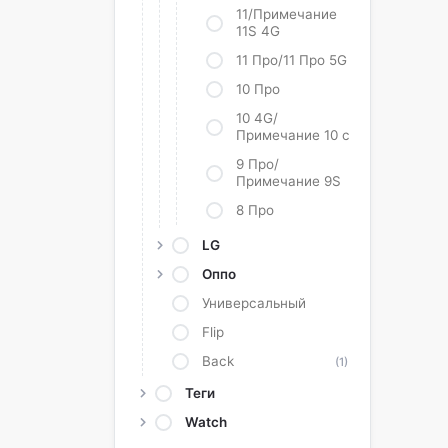
11/Примечание
11S 4G
11 Про/11 Про 5G
10 Про
10 4G/
Примечание 10 с
9 Про/
Примечание 9S
8 Про
LG
Оппо
Универсальный
Flip
Back
(1)
Теги
Watch