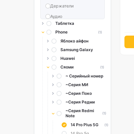
Держатели
Аудио
Таблетка
Воспоминания и
Phone
(1)
хранение
Яблоко айфон
Автомобильные
аксессуары
Samsung Galaxy
Huawei
Внешний аккумулятор
Сяоми
(1)
Converter Adapter
~ Серийный номер
Stylus
~Серия МИ
Tags
~Серия Поко
Запасная батарея
~Серия Редми
~Серия Redmi
Защитные пленки для
(1)
Note
камеры
14 Pro Plus 5G
(1)
14 Pro 5g