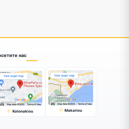
осетите нас
Makariou
Kolonakiou