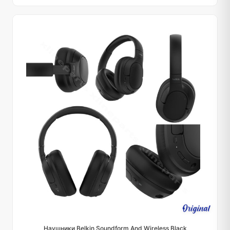
Наушники Belkin Soundform And Wireless Black