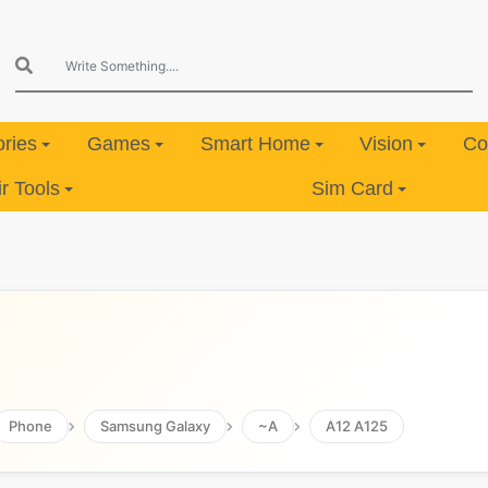
ries
Games
Smart Home
Vision
Co
 Tools
Sim Card
Phone
Samsung Galaxy
~A
A12 A125