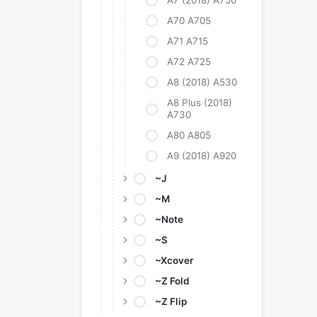
A7 (2018) A750
A70 A705
A71 A715
A72 A725
A8 (2018) A530
A8 Plus (2018)
A730
A80 A805
A9 (2018) A920
~J
~M
~Note
~S
~Xcover
~Z Fold
~Z Flip