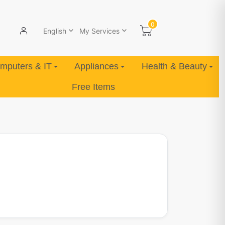
0
English
My Services
mputers & IT
Appliances
Health & Beauty
Free Items