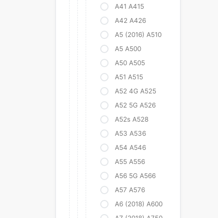
A41 A415
A42 A426
A5 (2016) A510
A5 A500
A50 A505
A51 A515
A52 4G A525
A52 5G A526
A52s A528
A53 A536
A54 A546
A55 A556
A56 5G A566
A57 A576
A6 (2018) A600