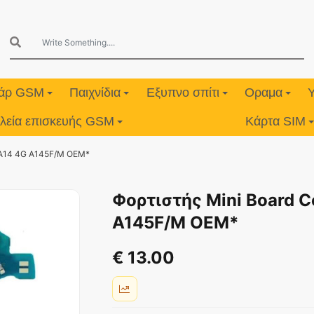
υάρ GSM
Παιχνίδια
Εξυπνο σπίτι
Οραμα
λεία επισκευής GSM
Κάρτα SIM
 A14 4G A145F/M OEM*
Φορτιστής Mini Board 
A145F/M OEM*
€ 13.00