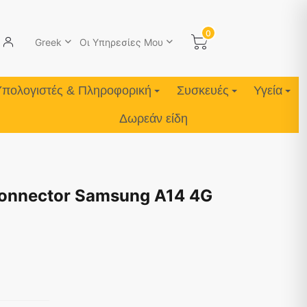
0
Greek
Οι Υπηρεσίες Μου
Υπολογιστές & Πληροφορική
Συσκευές
Υγεία
Δωρεάν είδη
Connector Samsung A14 4G