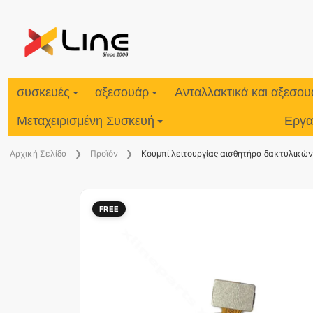
συσκευές
αξεσουάρ
Ανταλλακτικά και αξεσο
Μεταχειρισμένη Συσκευή
Εργα
Aρχική Σελίδα
Προϊόν
Κουμπί λειτουργίας αισθητήρα δακτυλικώ
FREE