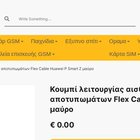
υάρ GSM
Παιχνίδια
Εξυπνο σπίτι
Οραμα
λεία επισκευής GSM
Κάρτα SIM
ν αποτυπωμάτων Flex Cable Huawei P Smart Z μαύρο
Κουμπί λειτουργίας αι
αποτυπωμάτων Flex Cab
μαύρο
€ 0.00