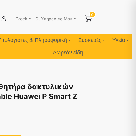
0
Greek
Οι Υπηρεσίες Μου
Υπολογιστές & Πληροφορική
Συσκευές
Υγεία
Δωρεάν είδη
σθητήρα δακτυλικών
le Huawei P Smart Z