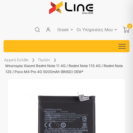
0
Greek
Οι Υπηρεσίες Μου
Aρχική Σελίδα
Προϊόν
Μπαταρία Xiaomi Redmi Note 11 4G / Redmi Note 11S 4G / Redmi Note
12S / Poco M4 Pro 4G 5000mAh (BN5D) OEM*