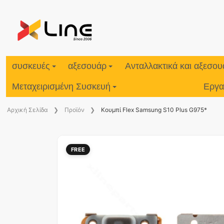
συσκευές
αξεσουάρ
Ανταλλακτικά και αξεσο
Μεταχειρισμένη Συσκευή
Εργα
Aρχική Σελίδα
Προϊόν
Κουμπί Flex Samsung S10 Plus G975*
FREE