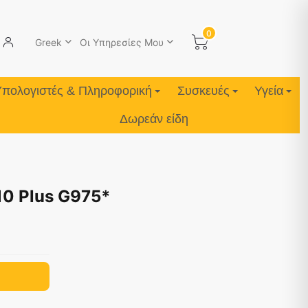
0
Greek
Οι Υπηρεσίες Μου
Υπολογιστές & Πληροφορική
Συσκευές
Υγεία
Δωρεάν είδη
10 Plus G975*