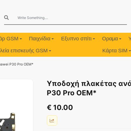
υάρ GSM
Παιχνίδια
Εξυπνο σπίτι
Οραμα
λεία επισκευής GSM
Κάρτα SIM
uawei P30 Pro OEM*
Υποδοχή πλακέτας ανά
P30 Pro OEM*
€ 10.00