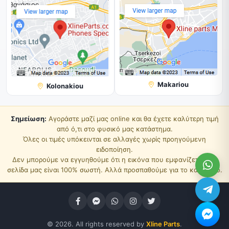
Makariou
Kolonakiou
Σημείωση:
Αγοράστε μαζί μας online και θα έχετε καλύτερη τιμή
από ό,τι στο φυσικό μας κατάστημα.
Όλες οι τιμές υπόκεινται σε αλλαγές χωρίς προηγούμενη
ειδοποίηση.
Δεν μπορούμε να εγγυηθούμε ότι η εικόνα που εμφανίζεται στη
σελίδα μας είναι 100% σωστή. Αλλά προσπαθούμε για το καλύτερο.
© 2026. All rights reserved by
Xline Parts
.