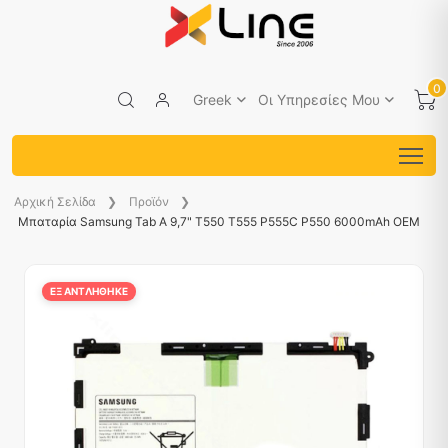
0
Greek
Οι Υπηρεσίες Μου
Aρχική Σελίδα
Προϊόν
Μπαταρία Samsung Tab A 9,7" T550 T555 P555C P550 6000mAh OEM
ΕΞΑΝΤΛΉΘΗΚΕ