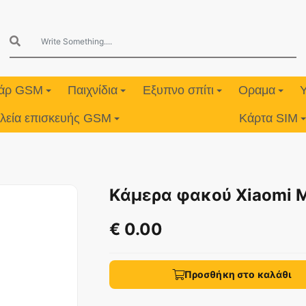
υάρ GSM
Παιχνίδια
Εξυπνο σπίτι
Οραμα
λεία επισκευής GSM
Κάρτα SIM
Κάμερα φακού Xiaomi Mi
€ 0.00
Προσθήκη στο καλάθι