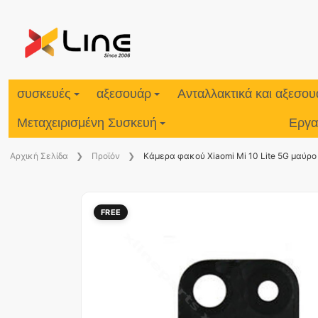
συσκευές
αξεσουάρ
Ανταλλακτικά και αξεσο
Μεταχειρισμένη Συσκευή
Εργα
Aρχική Σελίδα
Προϊόν
Κάμερα φακού Xiaomi Mi 10 Lite 5G μαύρο
FREE