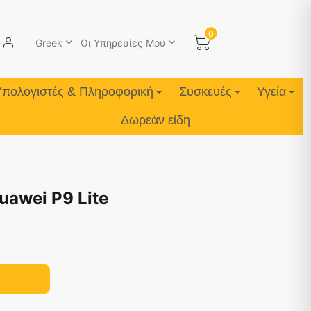
0
Greek
Οι Υπηρεσίες Μου
Υπολογιστές & Πληροφορική
Συσκευές
Υγεία
Δωρεάν είδη
uawei P9 Lite