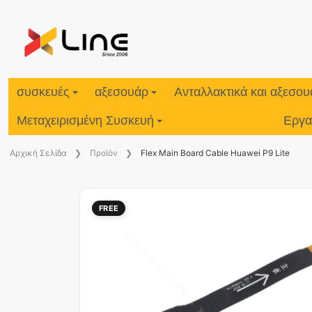
συσκευές
αξεσουάρ
Ανταλλακτικά και αξεσο
Μεταχειρισμένη Συσκευή
Εργα
Aρχική Σελίδα
Προϊόν
Flex Main Board Cable Huawei P9 Lite
FREE