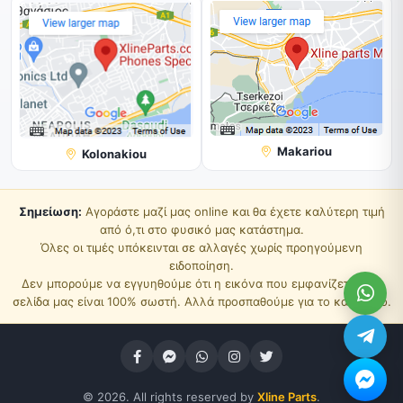
Makariou
Kolonakiou
Σημείωση:
Αγοράστε μαζί μας online και θα έχετε καλύτερη τιμή
από ό,τι στο φυσικό μας κατάστημα.
Όλες οι τιμές υπόκεινται σε αλλαγές χωρίς προηγούμενη
ειδοποίηση.
Δεν μπορούμε να εγγυηθούμε ότι η εικόνα που εμφανίζεται στη
σελίδα μας είναι 100% σωστή. Αλλά προσπαθούμε για το καλύτερο.
© 2026. All rights reserved by
Xline Parts
.