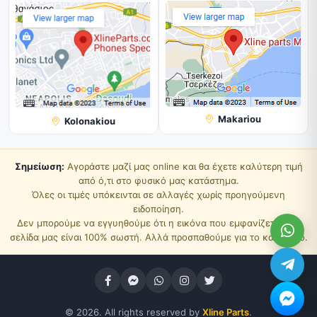
Makariou
Kolonakiou
Σημείωση:
Αγοράστε μαζί μας online και θα έχετε καλύτερη τιμή
από ό,τι στο φυσικό μας κατάστημα.
Όλες οι τιμές υπόκεινται σε αλλαγές χωρίς προηγούμενη
ειδοποίηση.
Δεν μπορούμε να εγγυηθούμε ότι η εικόνα που εμφανίζεται στη
σελίδα μας είναι 100% σωστή. Αλλά προσπαθούμε για το καλύτερο.
© 2026. All rights reserved by
Xline Parts
.